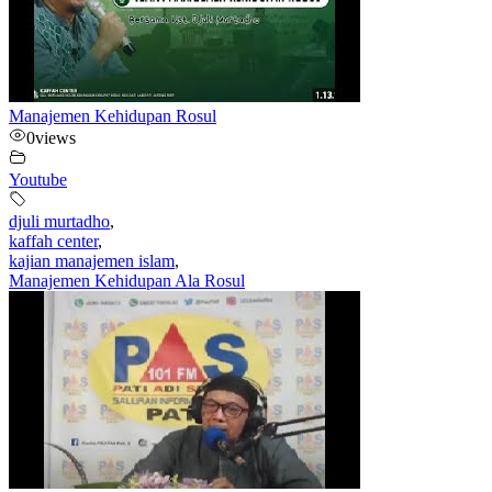
Manajemen Kehidupan Rosul
0
views
Youtube
djuli murtadho
,
kaffah center
,
kajian manajemen islam
,
Manajemen Kehidupan Ala Rosul