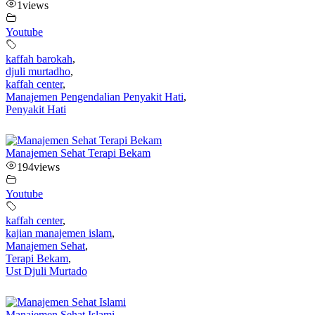
1
views
Youtube
kaffah barokah
,
djuli murtadho
,
kaffah center
,
Manajemen Pengendalian Penyakit Hati
,
Penyakit Hati
Manajemen Sehat Terapi Bekam
194
views
Youtube
kaffah center
,
kajian manajemen islam
,
Manajemen Sehat
,
Terapi Bekam
,
Ust Djuli Murtado
Manajemen Sehat Islami