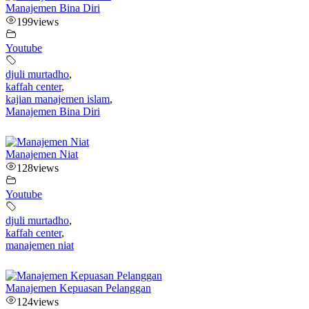
Manajemen Bina Diri
199
views
Youtube
djuli murtadho
,
kaffah center
,
kajian manajemen islam
,
Manajemen Bina Diri
Manajemen Niat
128
views
Youtube
djuli murtadho
,
kaffah center
,
manajemen niat
Manajemen Kepuasan Pelanggan
124
views