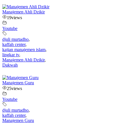
Manajemen Ahli Dzikir
19
views
Youtube
djuli murtadho
,
kaffah center
,
kajian manajemen islam
,
lingkar tv
,
Manajemen Ahli Dzikir
,
Dakwah
Manajemen Guru
25
views
Youtube
djuli murtadho
,
kaffah center
,
Manajemen Guru