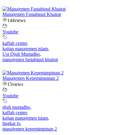
Manajemen Fastabiqul Khairat
144
views
Youtube
kaffah center
,
kajian manajemen islam
,
Ust Djuli Murtadho
,
manajemen fastabiqul khairat
Manajemen Kepemimpinan 2
15
views
Youtube
djuli murtadho
,
kaffah center
,
kajian manajemen islam
,
lingkar tv
,
manajemen kepemimpinan 2