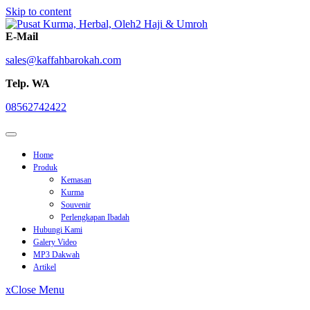
Skip to content
E-Mail
sales@kaffahbarokah.com
Telp. WA
08562742422
Home
Produk
Kemasan
Kurma
Souvenir
Perlengkapan Ibadah
Hubungi Kami
Galery Video
MP3 Dakwah
Artikel
x
Close Menu