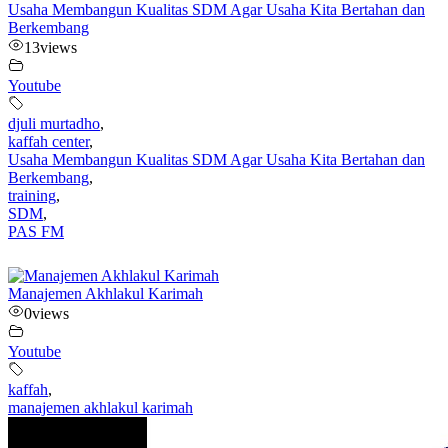
Usaha Membangun Kualitas SDM Agar Usaha Kita Bertahan dan
Berkembang
13
views
Youtube
djuli murtadho
,
kaffah center
,
Usaha Membangun Kualitas SDM Agar Usaha Kita Bertahan dan
Berkembang
,
training
,
SDM
,
PAS FM
Manajemen Akhlakul Karimah
0
views
Youtube
kaffah
,
manajemen akhlakul karimah