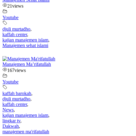
21
views
Youtube
djuli murtadho
,
kaffah center
,
kajian manajemen islam
,
Manajemen sehat islami
Manajemen Ma’rifatullah
167
views
Youtube
kaffah barokah
,
djuli murtadho
,
kaffah center
,
News
,
kajian manajemen islam
,
lingkar tv
,
Dakwah
,
manajemen ma'rifatullah