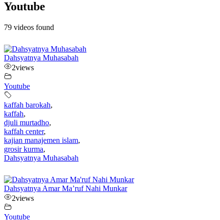
Youtube
79 videos found
Dahsyatnya Muhasabah
2
views
Youtube
kaffah barokah
,
kaffah
,
djuli murtadho
,
kaffah center
,
kajian manajemen islam
,
grosir kurma
,
Dahsyatnya Muhasabah
Dahsyatnya Amar Ma’ruf Nahi Munkar
2
views
Youtube