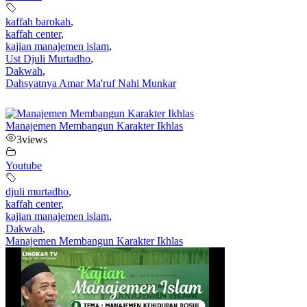
kaffah barokah
,
kaffah center
,
kajian manajemen islam
,
Ust Djuli Murtadho
,
Dakwah
,
Dahsyatnya Amar Ma'ruf Nahi Munkar
Manajemen Membangun Karakter Ikhlas
3
views
Youtube
djuli murtadho
,
kaffah center
,
kajian manajemen islam
,
Dakwah
,
Manajemen Membangun Karakter Ikhlas