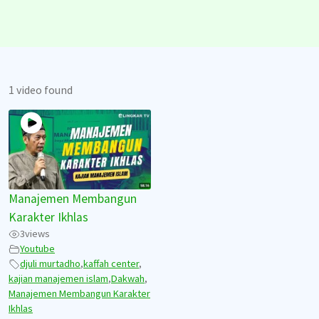
1 video found
Manajemen Membangun
Karakter Ikhlas
3
views
Youtube
djuli murtadho
,
kaffah center
,
kajian manajemen islam
,
Dakwah
,
Manajemen Membangun Karakter
Ikhlas