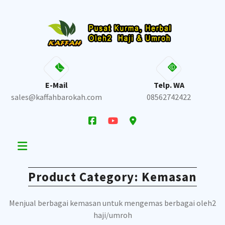
Skip
to
content
E-Mail
Telp. WA
sales@kaffahbarokah.com
08562742422
Product Category:
Kemasan
Menjual berbagai kemasan untuk mengemas berbagai oleh2
haji/umroh