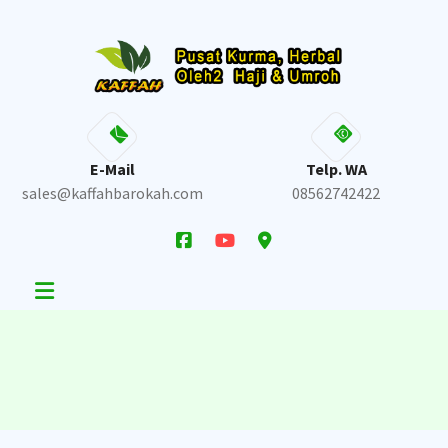
Skip
to
content
E-Mail
Telp. WA
sales@kaffahbarokah.com
08562742422