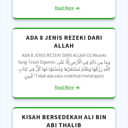
Read More
ADA 8 JENIS REZEKI DARI
ALLAH
ADA 8 JENIS REZEKI DARI ALLAH O1.Rezeki
Yang Telah Dijamin. ‎وَمَا مِن دَابَّةٍ فِي الْأَرْضِ إِلَّا عَلَى
اللَّهِ رِزْقُهَا وَيَعْلَمُ مُسْتَقَرَّهَا وَمُسْتَوْدَعَهَا كُلٌّ فِي كِتَابٍ
مُّبِينٍ“Tidak ada satu makhluk melatapun
Read More
KISAH BERSEDEKAH ALI BIN
ABI THALIB