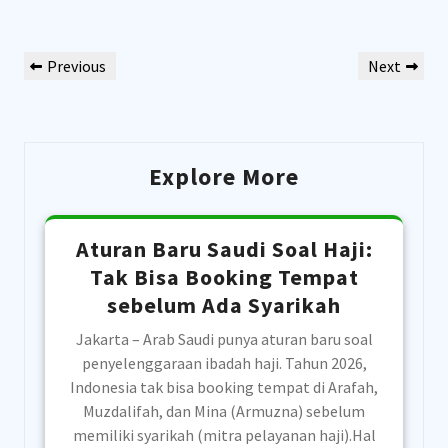
Post
Previous
Next
Previous
Next
navigation
Post
Post
Explore More
Aturan Baru Saudi Soal Haji:
Tak Bisa Booking Tempat
sebelum Ada Syarikah
Jakarta – Arab Saudi punya aturan baru soal
penyelenggaraan ibadah haji. Tahun 2026,
Indonesia tak bisa booking tempat di Arafah,
Muzdalifah, dan Mina (Armuzna) sebelum
memiliki syarikah (mitra pelayanan haji).Hal