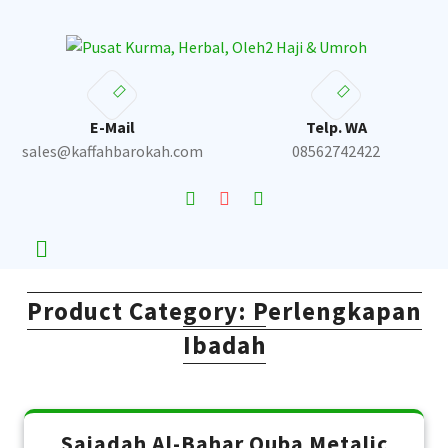
Skip
to
content
E-Mail
Telp. WA
sales@kaffahbarokah.com
08562742422
Product Category:
Perlengkapan
Ibadah
Sajadah Al-Bahar Quba Metalic