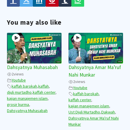
You may also like
Dahsyatnya Muhasabah
Dahsyatnya Amar Ma’ruf
2
views
Nahi Munkar
Youtube
2
views
kaffah barokah
,
kaffah
,
Youtube
djuli murtadho
,
kaffah center
,
kaffah barokah
,
kajian manajemen islam
,
kaffah center
,
grosir kurma
,
kajian manajemen islam
,
Dahsyatnya Muhasabah
Ust Djuli Murtadho
,
Dakwah
,
Dahsyatnya Amar Ma'ruf Nahi
Munkar