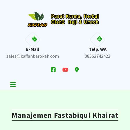
Skip
to
content
E-Mail
Telp. WA
sales@kaffahbarokah.com
08562742422
Manajemen Fastabiqul Khairat