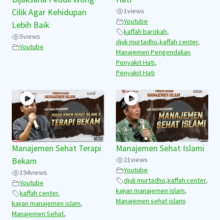
1
views
Cilik Agar Kehidupan
Youtube
Lebih Baik
kaffah barokah
,
5
views
djuli murtadho
,
kaffah center
,
Youtube
Manajemen Pengendalian
Penyakit Hati
,
Penyakit Hati
Manajemen Sehat Terapi
Manajemen Sehat Islami
21
views
Bekam
Youtube
194
views
djuli murtadho
,
kaffah center
,
Youtube
kajian manajemen islam
,
kaffah center
,
Manajemen sehat islami
kajian manajemen islam
,
Manajemen Sehat
,