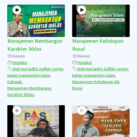
Manajemen Membangun
Manajemen Kehidupan
Karakter Ikhlas
Rosul
3
views
0
views
Youtube
Youtube
djuli murtadho
,
kaffah center
,
djuli murtadho
,
kaffah center
,
kajian manajemen islam
,
kajian manajemen islam
,
Dakwah
,
Manajemen Kehidupan Ala
Manajemen Membangun
Rosul
Karakter Ikhlas