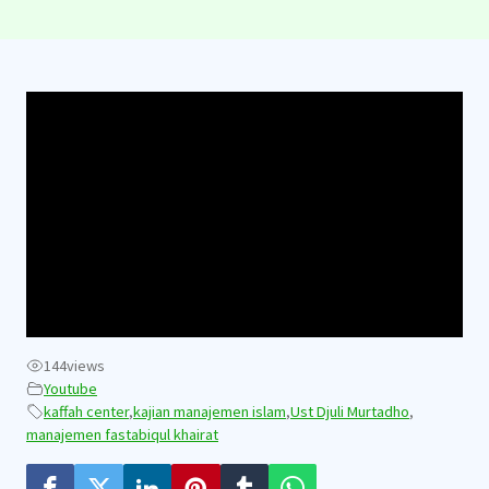
144
views
Youtube
kaffah center
,
kajian manajemen islam
,
Ust Djuli Murtadho
,
manajemen fastabiqul khairat