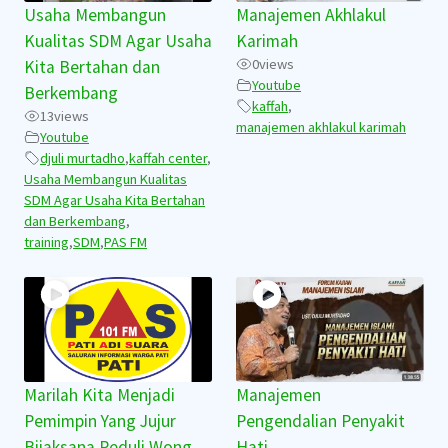
Usaha Membangun
Manajemen Akhlakul
Kualitas SDM Agar Usaha
Karimah
0
views
Kita Bertahan dan
Youtube
Berkembang
kaffah
,
13
views
manajemen akhlakul karimah
Youtube
djuli murtadho
,
kaffah center
,
Usaha Membangun Kualitas
SDM Agar Usaha Kita Bertahan
dan Berkembang
,
training
,
SDM
,
PAS FM
Marilah Kita Menjadi
Manajemen
Pemimpin Yang Jujur
Pengendalian Penyakit
Bijaksana Peduli Wong
Hati