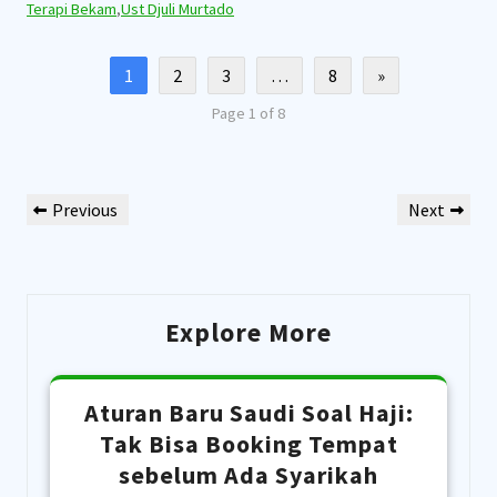
Terapi Bekam
,
Ust Djuli Murtado
1
2
3
…
8
»
Page 1 of 8
Post
Previous
Next
Previous
Next
navigation
Post
Post
Explore More
Aturan Baru Saudi Soal Haji:
Tak Bisa Booking Tempat
sebelum Ada Syarikah