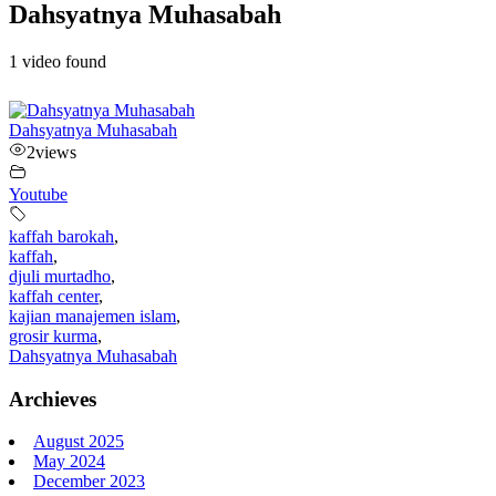
Dahsyatnya Muhasabah
1 video found
Dahsyatnya Muhasabah
2
views
Youtube
kaffah barokah
,
kaffah
,
djuli murtadho
,
kaffah center
,
kajian manajemen islam
,
grosir kurma
,
Dahsyatnya Muhasabah
Archieves
August 2025
May 2024
December 2023