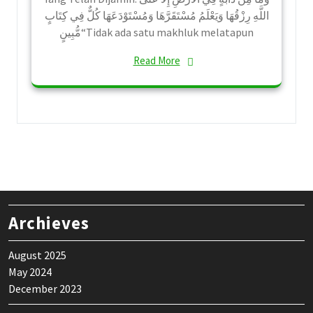
اللَّهِ رِزْقُهَا وَيَعْلَمُ مُسْتَقَرَّهَا وَمُسْتَوْدَعَهَا كُلٌّ فِي كِتَابٍ
مُّبِينٍ“Tidak ada satu makhluk melatapun
Read More
Archieves
August 2025
May 2024
December 2023