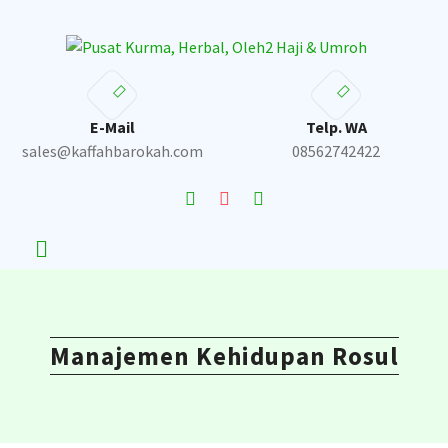
Skip
to
content
E-Mail
Telp. WA
sales@kaffahbarokah.com
08562742422
Manajemen Kehidupan Rosul