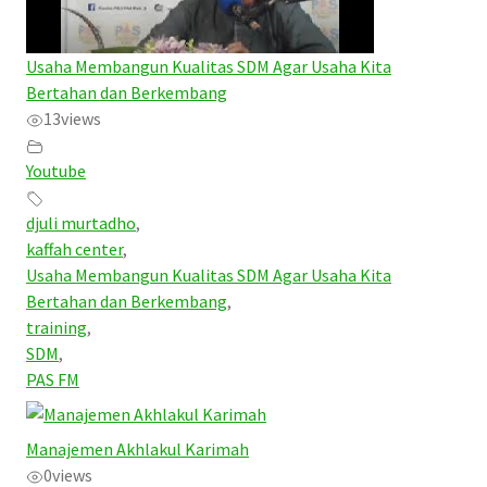
Usaha Membangun Kualitas SDM Agar Usaha Kita
Bertahan dan Berkembang
13
views
Youtube
djuli murtadho
,
kaffah center
,
Usaha Membangun Kualitas SDM Agar Usaha Kita
Bertahan dan Berkembang
,
training
,
SDM
,
PAS FM
Manajemen Akhlakul Karimah
0
views