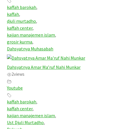
kaffah barokah
,
kaffah
,
djuli murtadho
,
kaffah center
,
kajian manajemen islam
,
grosir kurma
,
Dahsyatnya Muhasabah
Dahsyatnya Amar Ma’ruf Nahi Munkar
2
views
Youtube
kaffah barokah
,
kaffah center
,
kajian manajemen islam
,
Ust Djuli Murtadho
,