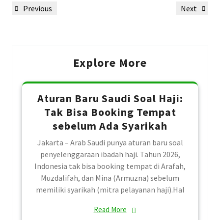
Post
Previous
Next
Previous
Next
navigation
Post
Post
Explore More
Aturan Baru Saudi Soal Haji:
Tak Bisa Booking Tempat
sebelum Ada Syarikah
Jakarta – Arab Saudi punya aturan baru soal
penyelenggaraan ibadah haji. Tahun 2026,
Indonesia tak bisa booking tempat di Arafah,
Muzdalifah, dan Mina (Armuzna) sebelum
memiliki syarikah (mitra pelayanan haji).Hal
Read More