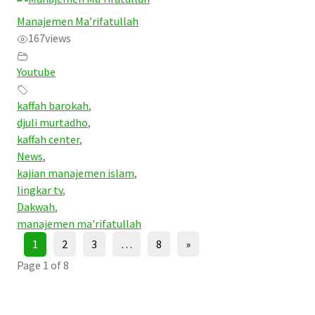
Manajemen Ma’rifatullah
167
views
Youtube
kaffah barokah
,
djuli murtadho
,
kaffah center
,
News
,
kajian manajemen islam
,
lingkar tv
,
Dakwah
,
manajemen ma'rifatullah
1
2
3
…
8
»
Page 1 of 8