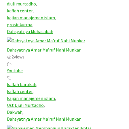
djuli murtadho
,
kaffah center
,
kajian manajemen islam
,
grosir kurma
,
Dahsyatnya Muhasabah
Dahsyatnya Amar Ma’ruf Nahi Munkar
2
views
Youtube
kaffah barokah
,
kaffah center
,
kajian manajemen islam
,
Ust Djuli Murtadho
,
Dakwah
,
Dahsyatnya Amar Ma'ruf Nahi Munkar