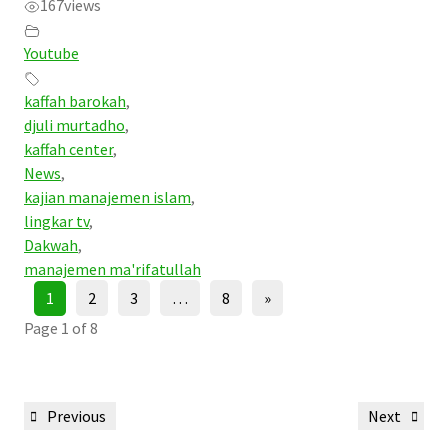
167
views
Youtube
kaffah barokah
,
djuli murtadho
,
kaffah center
,
News
,
kajian manajemen islam
,
lingkar tv
,
Dakwah
,
manajemen ma'rifatullah
1
2
3
…
8
»
Page 1 of 8
Post
Previous
Next
Previous
Next
navigation
Post
Post