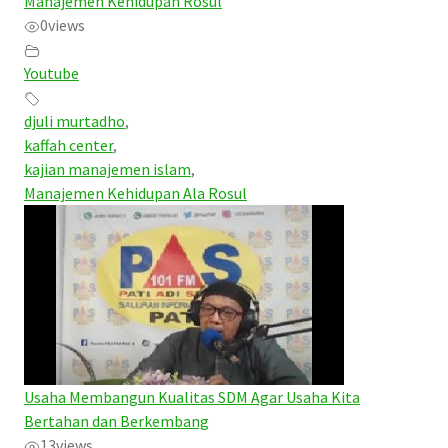
Manajemen Kehidupan Rosul
0
views
Youtube
djuli murtadho
,
kaffah center
,
kajian manajemen islam
,
Manajemen Kehidupan Ala Rosul
Usaha Membangun Kualitas SDM Agar Usaha Kita
Bertahan dan Berkembang
13
views