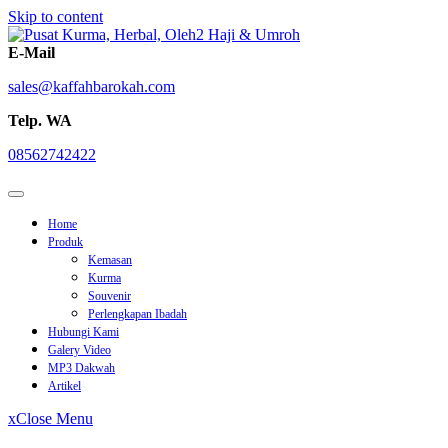
Skip to content
E-Mail
sales@kaffahbarokah.com
Telp. WA
08562742422
Home
Produk
Kemasan
Kurma
Souvenir
Perlengkapan Ibadah
Hubungi Kami
Galery Video
MP3 Dakwah
Artikel
x
Close Menu