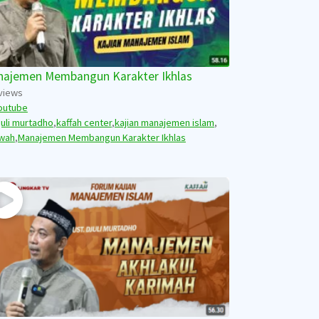
ajemen Membangun Karakter Ikhlas
views
outube
juli murtadho
,
kaffah center
,
kajian manajemen islam
,
wah
,
Manajemen Membangun Karakter Ikhlas