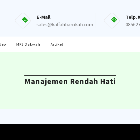
E-Mail
Telp. 
sales@kaffahbarokah.com
08562
deo
MP3 Dakwah
Artikel
Manajemen Rendah Hati