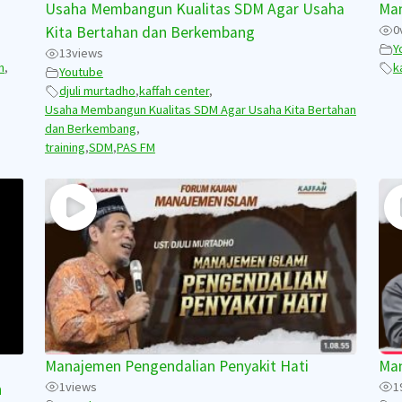
Usaha Membangun Kualitas SDM Agar Usaha
Man
0
Kita Bertahan dan Berkembang
Y
13
views
m
,
k
Youtube
djuli murtadho
,
kaffah center
,
Usaha Membangun Kualitas SDM Agar Usaha Kita Bertahan
dan Berkembang
,
training
,
SDM
,
PAS FM
Manajemen Pengendalian Penyakit Hati
Man
1
views
1
n