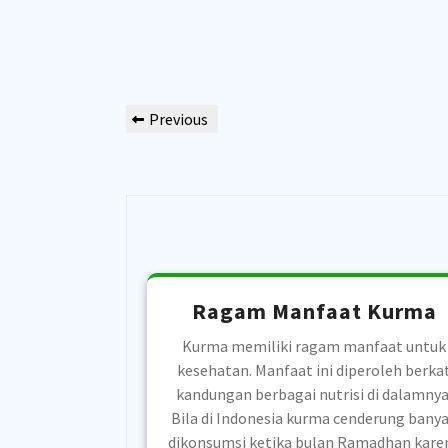
Post
Previous
Previous
navigation
Post
Ragam Manfaat Kurma
Kurma memiliki ragam manfaat untuk
kesehatan. Manfaat ini diperoleh berka
kandungan berbagai nutrisi di dalamnya
Bila di Indonesia kurma cenderung bany
dikonsumsi ketika bulan Ramadhan kare