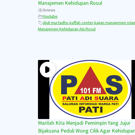
Manajemen Kehidupan Rosul
0
views
Youtube
djuli murtadho
,
kaffah center
,
kajian manajemen isla
Manajemen Kehidupan Ala Rosul
Marilah Kita Menjadi Pemimpin Yang Jujur
Bijaksana Peduli Wong Cilik Agar Kehidupa