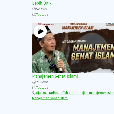
Lebih Baik
5
views
Youtube
Manajemen Sehat Islami
21
views
Youtube
djuli murtadho
,
kaffah center
,
kajian manajemen isla
Manajemen sehat islami