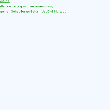
outube
affah center
,
kajian manajemen islam
,
ajemen Sehat
,
Terapi Bekam
,
Ust Djuli Murtado