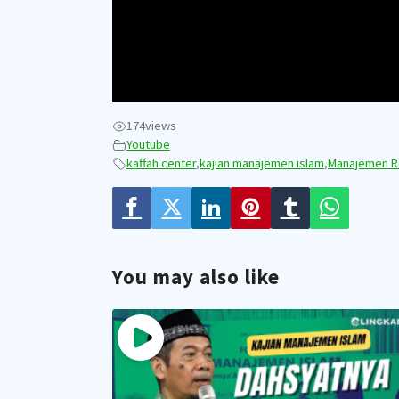
174
views
Youtube
kaffah center
,
kajian manajemen islam
,
Manajemen R
You may also like