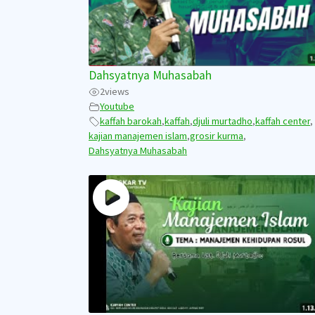
Dahsyatnya Muhasabah
2
views
Youtube
kaffah barokah
,
kaffah
,
djuli murtadho
,
kaffah center
,
kajian manajemen islam
,
grosir kurma
,
Dahsyatnya Muhasabah