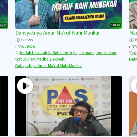
Dahsyatnya Amar Ma’ruf Nahi Munkar
Man
2
views
3
Youtube
Y
kaffah barokah
,
kaffah center
,
kajian manajemen islam
,
d
Ust Djuli Murtadho
,
Dakwah
,
Dak
Dahsyatnya Amar Ma'ruf Nahi Munkar