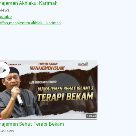
ajemen Akhlakul Karimah
views
outube
affah
,
manajemen akhlakul karimah
ajemen Sehat Terapi Bekam
94
views