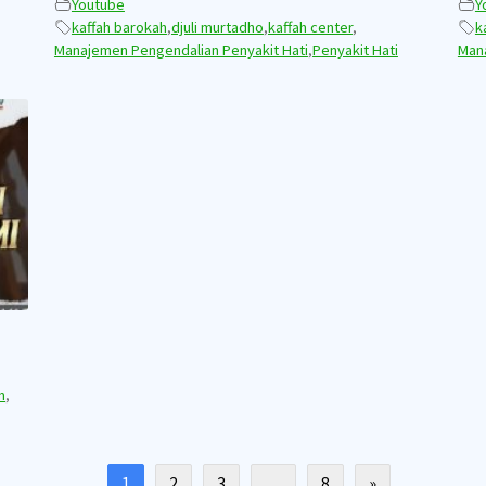
Youtube
Y
kaffah barokah
,
djuli murtadho
,
kaffah center
,
k
Manajemen Pengendalian Penyakit Hati
,
Penyakit Hati
Man
m
,
1
2
3
…
8
»