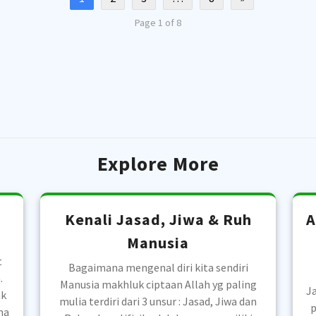
Page 1 of 8
Explore More
Kenali Jasad, Jiwa & Ruh
A
Manusia
t
Bagaimana mengenal diri kita sendiri
.
Manusia makhluk ciptaan Allah yg paling
Ja
ak
mulia terdiri dari 3 unsur : Jasad, Jiwa dan
p
na