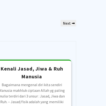
Next
Next
Post
Kenali Jasad, Jiwa & Ruh
Manusia
Bagaimana mengenal diri kita sendiri
Manusia makhluk ciptaan Allah yg paling
mulia terdiri dari 3 unsur : Jasad, Jiwa dan
Ruh. – Jasad/fisik adalah yang memiliki