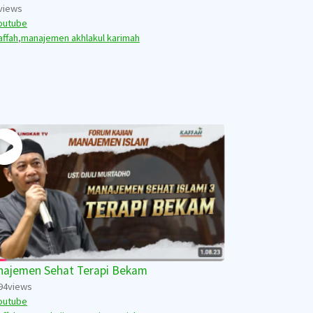
views
outube
affah
,
manajemen akhlakul karimah
ajemen Sehat Terapi Bekam
94
views
outube