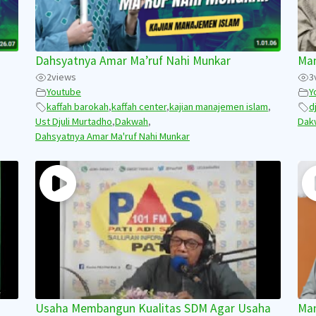
Dahsyatnya Amar Ma’ruf Nahi Munkar
Man
2
views
3
Youtube
Y
kaffah barokah
,
kaffah center
,
kajian manajemen islam
,
d
Ust Djuli Murtadho
,
Dakwah
,
Dak
Dahsyatnya Amar Ma'ruf Nahi Munkar
Usaha Membangun Kualitas SDM Agar Usaha
Man