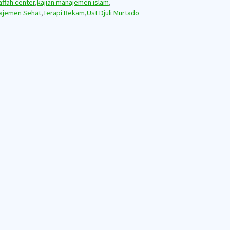
affah center
,
kajian manajemen islam
,
ajemen Sehat
,
Terapi Bekam
,
Ust Djuli Murtado