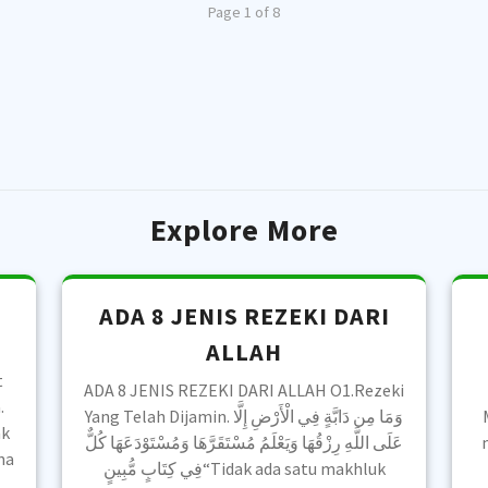
Page 1 of 8
Explore More
ADA 8 JENIS REZEKI DARI
ALLAH
t
ADA 8 JENIS REZEKI DARI ALLAH O1.Rezeki
.
Yang Telah Dijamin. ‎وَمَا مِن دَابَّةٍ فِي الْأَرْضِ إِلَّا
ak
عَلَى اللَّهِ رِزْقُهَا وَيَعْلَمُ مُسْتَقَرَّهَا وَمُسْتَوْدَعَهَا كُلٌّ
na
فِي كِتَابٍ مُّبِينٍ“Tidak ada satu makhluk