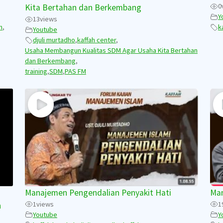
0
Kita Bertahan dan Berkembang
Y
13
views
m
,
k
Youtube
djuli murtadho
,
kaffah center
,
Usaha Membangun Kualitas SDM Agar Usaha Kita Bertahan
dan Berkembang
,
training
,
SDM
,
PAS FM
Manajemen Pengendalian Penyakit Hati
Man
1
views
1
n
Youtube
Y