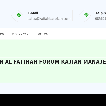
E-Mail
Telp. 
sales@kaffahbarokah.com
08562
deo
MP3 Dakwah
Artikel
 AL FATIHAH FORUM KAJIAN MANAJ