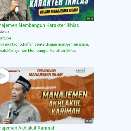
ajemen Membangun Karakter Ikhlas
views
outube
juli murtadho
,
kaffah center
,
kajian manajemen islam
,
wah
,
Manajemen Membangun Karakter Ikhlas
ajemen Akhlakul Karimah