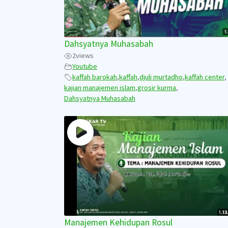
Dahsyatnya Muhasabah
2
views
Youtube
kaffah barokah
,
kaffah
,
djuli murtadho
,
kaffah center
,
kajian manajemen islam
,
grosir kurma
,
Dahsyatnya Muhasabah
Manajemen Kehidupan Rosul