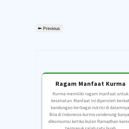
Post
Previous
Previous
navigation
Post
Ragam Manfaat Kurma
Kurma memiliki ragam manfaat untuk
kesehatan. Manfaat ini diperoleh berka
kandungan berbagai nutrisi di dalamnya
Bila di Indonesia kurma cenderung bany
dikonsumsi ketika bulan Ramadhan kare
termasuk salah satu buah