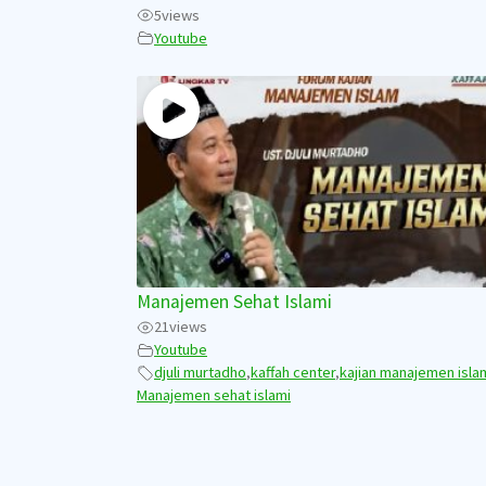
5
views
Youtube
Manajemen Sehat Islami
21
views
Youtube
djuli murtadho
,
kaffah center
,
kajian manajemen isla
Manajemen sehat islami