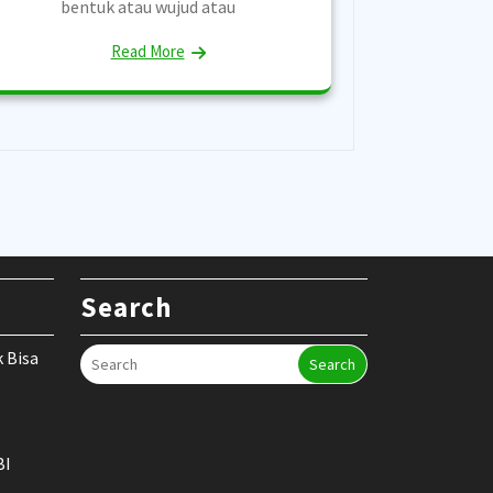
bentuk atau wujud atau
Read More
Search
k Bisa
Search
BI