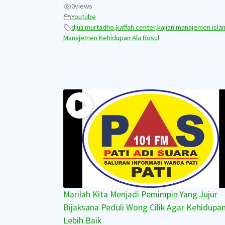
0
views
Youtube
djuli murtadho
,
kaffah center
,
kajian manajemen isla
Manajemen Kehidupan Ala Rosul
Marilah Kita Menjadi Pemimpin Yang Jujur
Bijaksana Peduli Wong Cilik Agar Kehidupa
Lebih Baik