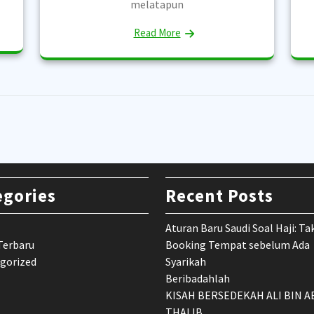
melatapun
Read More
egories
Recent Posts
Aturan Baru Saudi Soal Haji: Ta
Terbaru
Booking Tempat sebelum Ada
gorized
Syarikah
Beribadahlah
KISAH BERSEDEKAH ALI BIN A
THALIB