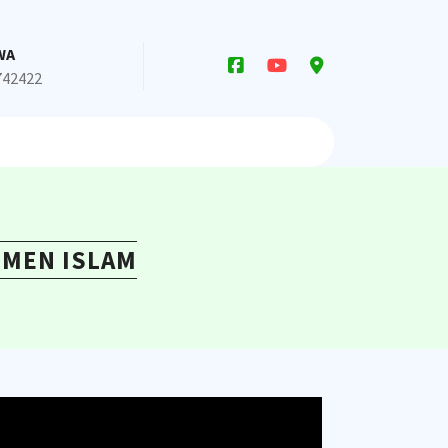
WA
742422
EMEN ISLAM