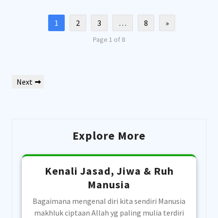
1
2
3
…
8
»
Page 1 of 8
Post
Next
Next
navigation
Post
Explore More
Kenali Jasad, Jiwa & Ruh
Manusia
Bagaimana mengenal diri kita sendiri Manusia
makhluk ciptaan Allah yg paling mulia terdiri