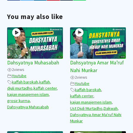
You may also like
Dahsyatnya Muhasabah
Dahsyatnya Amar Ma’ruf
2
views
Nahi Munkar
Youtube
2
views
kaffah barokah
,
kaffah
,
Youtube
djuli murtadho
,
kaffah center
,
kaffah barokah
,
kajian manajemen islam
,
kaffah center
,
grosir kurma
,
kajian manajemen islam
,
Dahsyatnya Muhasabah
Ust Djuli Murtadho
,
Dakwah
,
Dahsyatnya Amar Ma'ruf Nahi
Munkar