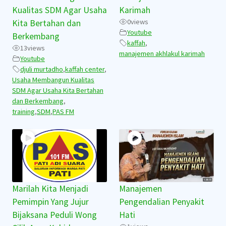
Kualitas SDM Agar Usaha
Karimah
0
views
Kita Bertahan dan
Youtube
Berkembang
kaffah
,
13
views
manajemen akhlakul karimah
Youtube
djuli murtadho
,
kaffah center
,
Usaha Membangun Kualitas
SDM Agar Usaha Kita Bertahan
dan Berkembang
,
training
,
SDM
,
PAS FM
Marilah Kita Menjadi
Manajemen
Pemimpin Yang Jujur
Pengendalian Penyakit
Bijaksana Peduli Wong
Hati