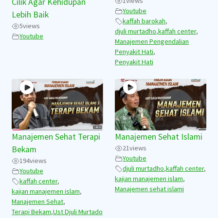
1
views
Cilik Agar Kehidupan
Youtube
Lebih Baik
kaffah barokah
,
5
views
djuli murtadho
,
kaffah center
,
Youtube
Manajemen Pengendalian
Penyakit Hati
,
Penyakit Hati
Manajemen Sehat Terapi
Manajemen Sehat Islami
21
views
Bekam
Youtube
194
views
djuli murtadho
,
kaffah center
,
Youtube
kajian manajemen islam
,
kaffah center
,
Manajemen sehat islami
kajian manajemen islam
,
Manajemen Sehat
,
Terapi Bekam
,
Ust Djuli Murtado