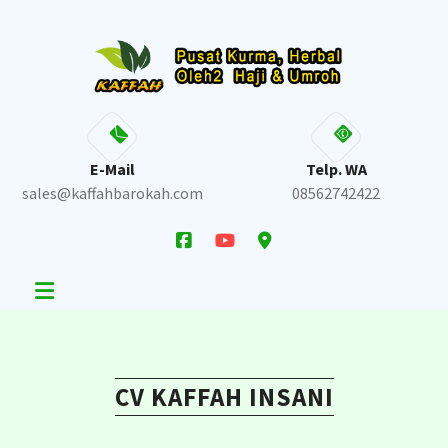
Skip
to
content
E-Mail
Telp. WA
sales@kaffahbarokah.com
08562742422
CV KAFFAH INSANI