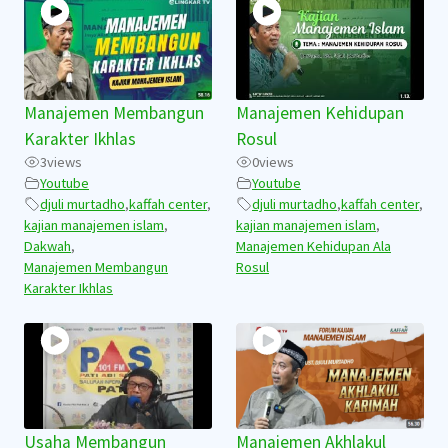
Manajemen Membangun
Manajemen Kehidupan
Karakter Ikhlas
Rosul
3
views
0
views
Youtube
Youtube
djuli murtadho
,
kaffah center
,
djuli murtadho
,
kaffah center
,
kajian manajemen islam
,
kajian manajemen islam
,
Dakwah
,
Manajemen Kehidupan Ala
Manajemen Membangun
Rosul
Karakter Ikhlas
Usaha Membangun
Manajemen Akhlakul