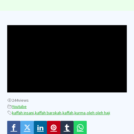
244
views
Youtube
kaffah insani
,
kaffah barokah
,
kaffah
,
kurma
,
oleh oleh haji