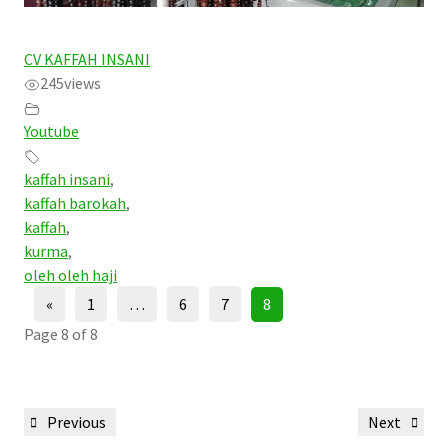
CV KAFFAH INSANI
245
views
Youtube
kaffah insani
,
kaffah barokah
,
kaffah
,
kurma
,
oleh oleh haji
«
1
…
6
7
8
Page 8 of 8
Post
Previous
Next
Previous
Next
navigation
Post
Post