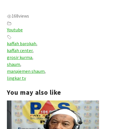
168
views
Youtube
kaffah barokah
,
kaffah center
,
grosir kurma
,
shaum
,
manajemen shaum
,
lingkar tv
You may also like