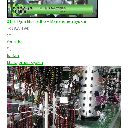
01 H. Djuli Murtadho – Manajemen Syukur
181
views
Youtube
kaffah
,
Manajemen Syukur