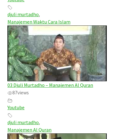
djuli murtadho
,
Manajemen Waktu Cara Islam
03 Djuli Murtadho – Manajemen Al Quran
87
views
Youtube
djuli murtadho
,
Manajemen Al Quran