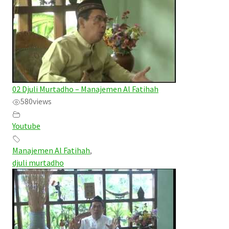
02 Djuli Murtadho – Manajemen Al Fatihah
580
views
Youtube
Manajemen Al Fatihah
,
djuli murtadho