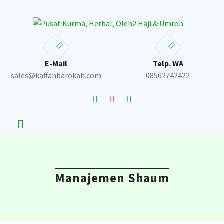
Skip
to
content
E-Mail
Telp. WA
sales@kaffahbarokah.com
08562742422
Manajemen Shaum