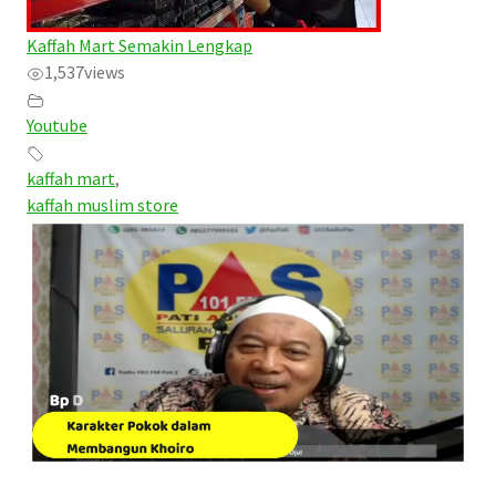
Kaffah Mart Semakin Lengkap
1,537
views
Youtube
kaffah mart
,
kaffah muslim store