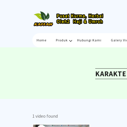
Skip
to
content
Home
Produk
Hubungi Kami
Galery Vi
KARAKTE
1 video found