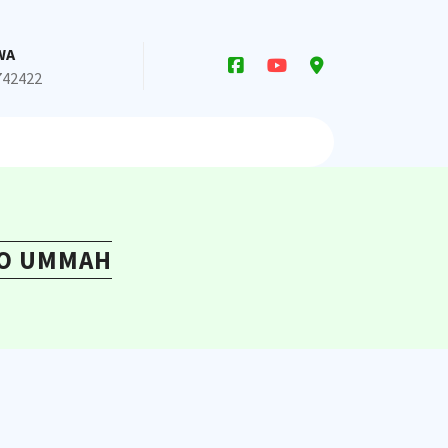
WA
742422
RO UMMAH