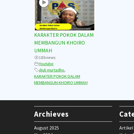
KARAKTER POKOK DALAM
MEMBANGUN KHOIRO
UMMAH
183
views
Youtube
djuli murtadho
,
KARAKTER POKOK DALAM
MEMBANGUN KHOIRO UMMAH
Archieves
Cat
August 2025
Artikel