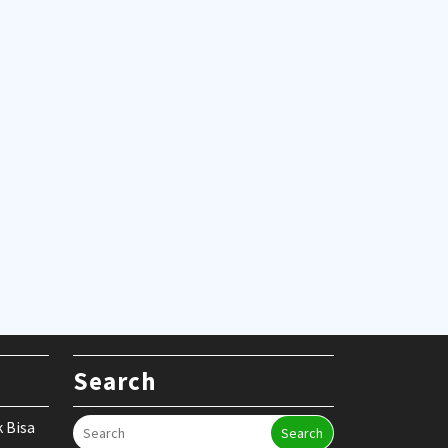
Search
k Bisa
Search