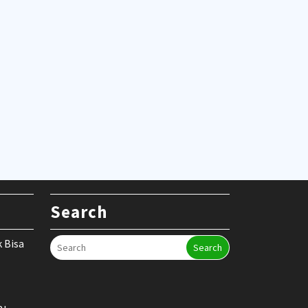
Search
k Bisa
Search