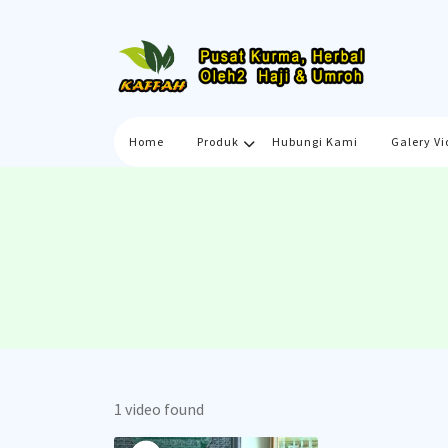
Skip
to
content
Home
Produk
Hubungi Kami
Galery Vi
1 video found