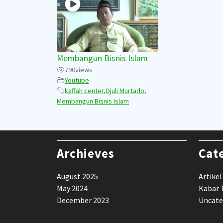
Membangun Bisnis Islam
790
views
Youtube
kaffah center
,
Djuli Murtado
,
Membangun Bisnis Islam
Archieves
Cat
August 2025
Artikel
May 2024
Kabar 
December 2023
Uncate