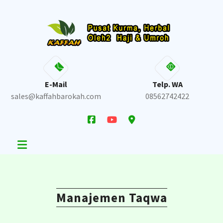
Skip
to
content
E-Mail
Telp. WA
sales@kaffahbarokah.com
08562742422
Manajemen Taqwa