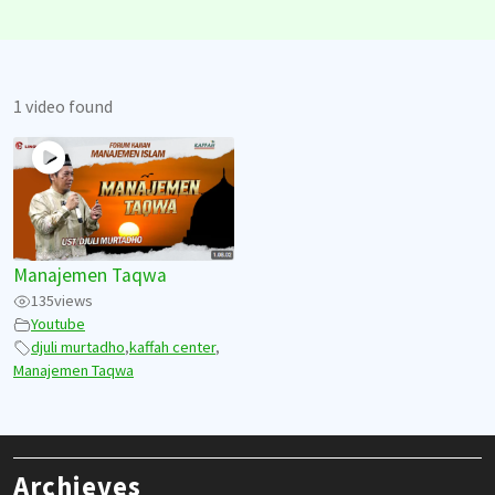
1 video found
Manajemen Taqwa
135
views
Youtube
djuli murtadho
,
kaffah center
,
Manajemen Taqwa
Archieves