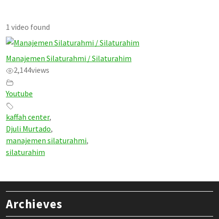
1 video found
Manajemen Silaturahmi / Silaturahim
2,144
views
Youtube
kaffah center
,
Djuli Murtado
,
manajemen silaturahmi
,
silaturahim
Archieves