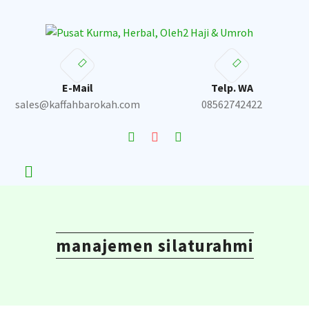
Skip
to
content
E-Mail
Telp. WA
sales@kaffahbarokah.com
08562742422
manajemen silaturahmi