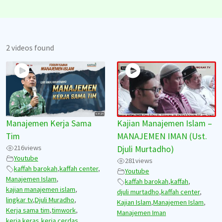
2 videos found
Manajemen Kerja Sama
Kajian Manajemen Islam –
Tim
MANAJEMEN IMAN (Ust.
216
views
Djuli Murtadho)
Youtube
281
views
kaffah barokah
,
kaffah center
,
Youtube
Manajemen Islam
,
kaffah barokah
,
kaffah
,
kajian manajemen islam
,
djuli murtadho
,
kaffah center
,
lingkar tv
,
Djuli Muradho
,
Kajian Islam
,
Manajemen Islam
,
Kerja sama tim
,
timwork
,
Manajemen Iman
kerja keras
,
kerja cerdas