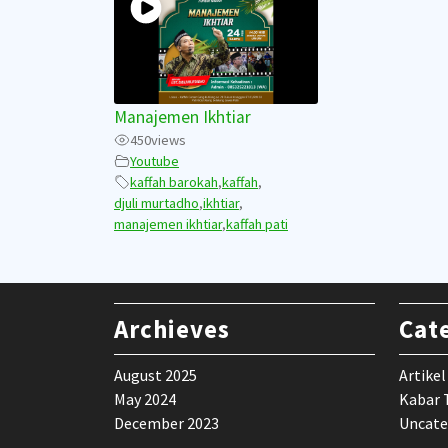
Manajemen Ikhtiar
450
views
Youtube
kaffah barokah
,
kaffah
,
djuli murtadho
,
ikhtiar
,
manajemen ikhtiar
,
kaffah pati
Archieves
Cat
August 2025
Artikel
May 2024
Kabar 
December 2023
Uncate