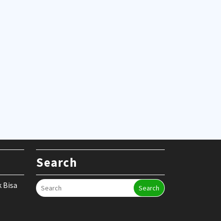
Search
k Bisa
Search