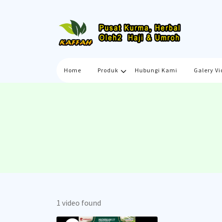
Skip
to
content
Home
Produk
Hubungi Kami
Galery Vi
1 video found