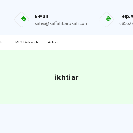
E-Mail
Telp. 
sales@kaffahbarokah.com
08562
deo
MP3 Dakwah
Artikel
ikhtiar