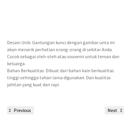
Desain Unik: Gantungan kunci dengan gambar unta ini
akan menarik perhatian orang-orang di sekitar Anda.
Cocok sebagai oleh-oleh atau souvenir untuk teman dan
keluarga.
Bahan Berkualitas: Dibuat dari bahan kain berkualitas
tinggi sehingga tahan lama digunakan. Dan kualitas
jahitan yang kuat dan rapi.
Post
Previous
Next
Previous
Next
navigation
Post
Post