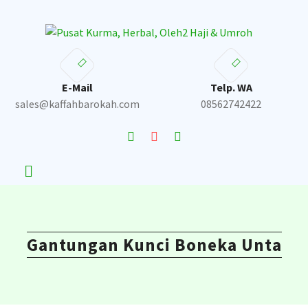
Skip
to
content
E-Mail
Telp. WA
sales@kaffahbarokah.com
08562742422
Gantungan Kunci Boneka Unta