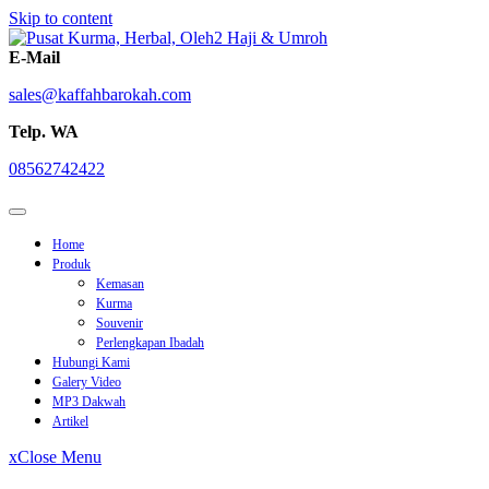
Skip to content
E-Mail
sales@kaffahbarokah.com
Telp. WA
08562742422
Home
Produk
Kemasan
Kurma
Souvenir
Perlengkapan Ibadah
Hubungi Kami
Galery Video
MP3 Dakwah
Artikel
x
Close Menu